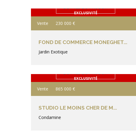
DÉTAILS DU PRODUIT
EXCLUSIVITÉ
Vente
230 000 €
FOND DE COMMERCE MONEGHET...
Jardin Exotique
DÉTAILS DU PRODUIT
EXCLUSIVITÉ
Vente
865 000 €
STUDIO LE MOINS CHER DE M...
Condamine