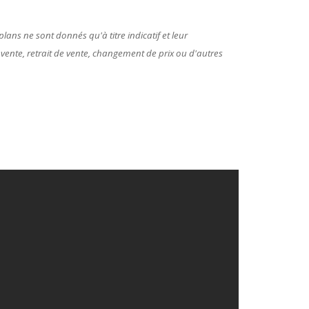
lans ne sont donnés qu'à titre indicatif et leur
 vente, retrait de vente, changement de prix ou d'autres