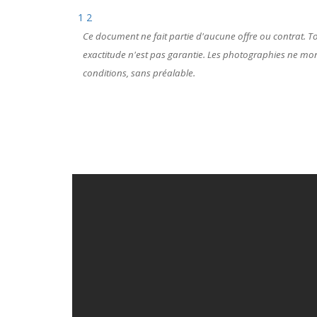
1
2
Ce document ne fait partie d'aucune offre ou contrat. Tou
exactitude n'est pas garantie. Les photographies ne montr
conditions, sans préalable.