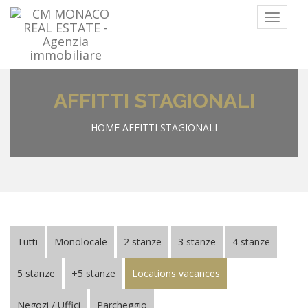
Menu
AFFITTI STAGIONALI
HOME
AFFITTI STAGIONALI
Tutti
Monolocale
2 stanze
3 stanze
4 stanze
5 stanze
+5 stanze
Locations vacances
Negozi / Uffici
Parcheggio