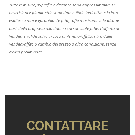
Tutte le misure, superfici e distanze sono approssimative. Le
descrizioni e planimetrie sono date a titolo indicativo e la loro
esattezza non è garantita. Le fotografie mostrano solo alcune
parti della proprietà alla data in cui son state fatte. L'offerta di
Vendita è valida salvo in caso di Vendita/affitto, ritiro dalla
Vendita/affito o cambio del prezzo o altra condizione, senza
avviso preliminare.
CONTATTARE