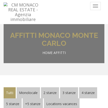
Menu
AFFITTI MONACO MONTE
CARLO
HOME
AFFITTI
Tutti
Monolocale
2 stanze
3 stanze
4 stanze
5 stanze
+5 stanze
Locations vacances