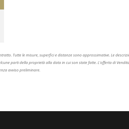
to. Tutte le misure, superfici e distanze sono approssimative. Le descrizioni
ne parti della proprietà alla data in cui son state fatte. L'offerta di Vendita è
enza avviso preliminare.