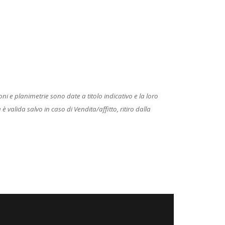
 e planimetrie sono date a titolo indicativo e la loro
 valida salvo in caso di Vendita/affitto, ritiro dalla