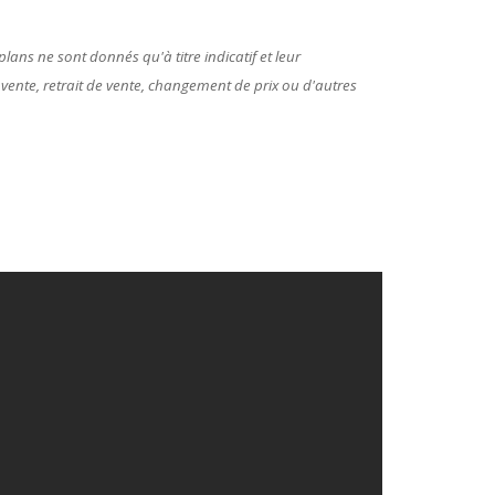
lans ne sont donnés qu'à titre indicatif et leur
 vente, retrait de vente, changement de prix ou d'autres