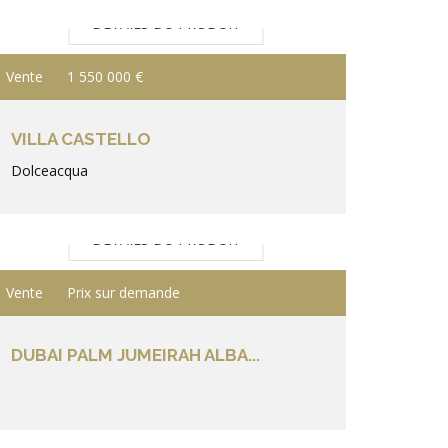
DÉTAILS DU PRODUIT
Vente
1 550 000 €
VILLA CASTELLO
Dolceacqua
DÉTAILS DU PRODUIT
Vente
Prix sur demande
DUBAI PALM JUMEIRAH ALBA...