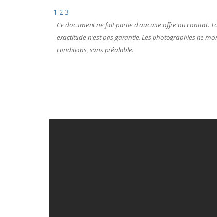
1
2
3
Ce document ne fait partie d'aucune offre ou contrat. Tou
exactitude n'est pas garantie. Les photographies ne montr
conditions, sans préalable.