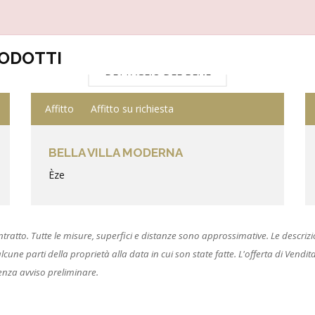
RODOTTI
DETTAGLIO DEL BENE
Affitto
Affitto su richiesta
BELLA VILLA MODERNA
Èze
to. Tutte le misure, superfici e distanze sono approssimative. Le descrizioni
ne parti della proprietà alla data in cui son state fatte. L'offerta di Vendita è
enza avviso preliminare.