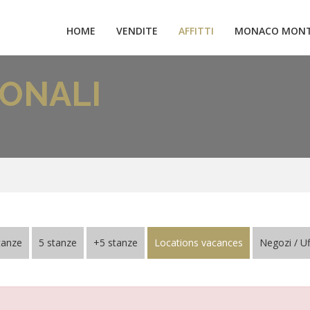
HOME
VENDITE
AFFITTI
MONACO MONT
IONALI
tanze
5 stanze
+5 stanze
Locations vacances
Negozi / Uf