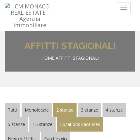
Menu
AFFITTI STAGIONALI
HOME
AFFITTI STAGIONALI
Tutti
Monolocale
2 stanze
3 stanze
4 stanze
5 stanze
+5 stanze
Locations vacances
Negozi / Uffici
Parcheggio