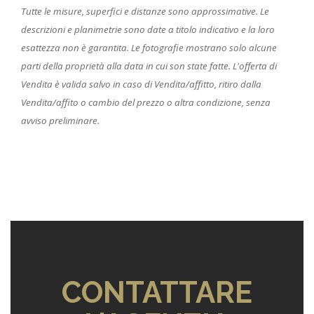
Tutte le misure, superfici e distanze sono approssimative. Le
descrizioni e planimetrie sono date a titolo indicativo e la loro
esattezza non è garantita. Le fotografie mostrano solo alcune
parti della proprietà alla data in cui son state fatte. L'offerta di
Vendita è valida salvo in caso di Vendita/affitto, ritiro dalla
Vendita/affito o cambio del prezzo o altra condizione, senza
avviso preliminare.
CONTATTARE