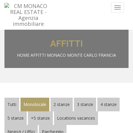
Menu
AFFITTI
HOME
AFFITTI MONACO MONTE CARLO FRANCIA
Tutti
Monolocale
2 stanze
3 stanze
4 stanze
5 stanze
+5 stanze
Locations vacances
Negozi / Uffici
Parcheggio