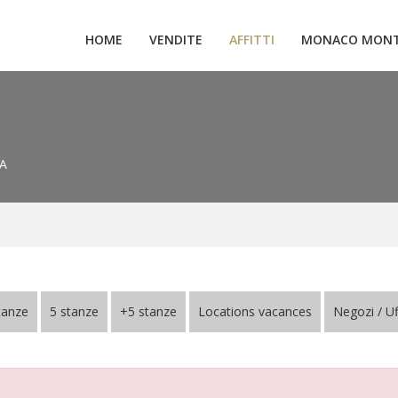
HOME
VENDITE
AFFITTI
MONACO MONT
A
tanze
5 stanze
+5 stanze
Locations vacances
Negozi / Uf