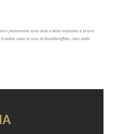
 e planimetrie sono date a titolo indicativo e la loro
 valida salvo in caso di Vendita/affitto, ritiro dalla
IA